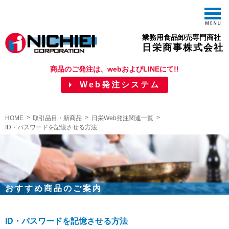
M
業務用食品卸売専門商社
日栄商事株式会社
商品のご発注は、webおよびLINEにて!!
Web発注システム
HOME
取引品目・新商品
日栄Web発注関連一覧
ID・パスワードを記憶させる方法
おすすめ商品のご案内
ID・パスワードを記憶させる方法