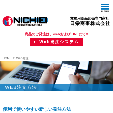
M
業務用食品卸売専門商社
日栄商事株式会社
商品のご発注は、webおよびLINEにて!!
Web発注システム
HOME
Web発注
WEB注文方法
便利で使いやすい新しい発注方法