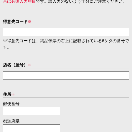
※は必須入力項目
です。誤入力のないよう十分にご注意ください。
得意先コード
※
※得意先コードは、納品伝票の右上に記載されている6ケタの番号で
す。
店名（屋号）
※
住所
※
郵便番号
都道府県