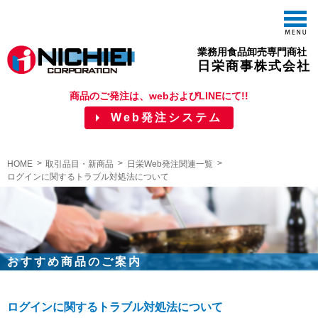
M
業務用食品卸売専門商社
日栄商事株式会社
商品のご発注は、webおよびLINEにて!!
Web発注システム
HOME
取引品目・新商品
日栄Web発注関連一覧
ログインに関するトラブル対処法について
おすすめ商品のご案内
ログインに関するトラブル対処法について